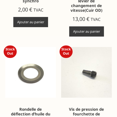
synchro
levier de
changement de
2,00
€
TVAC
vitesse(Cuir OD)
13,00
€
TVAC
Ajouter au panier
Ajouter au panier
Stock
Stock
Out
Out
Rondelle de
Vis de pression de
déflection d’huile du
fourchette de