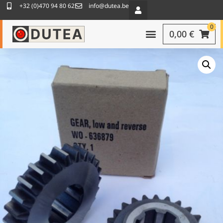
+32 (0)470 94 80 62
info@dutea.be
0
0,00
€