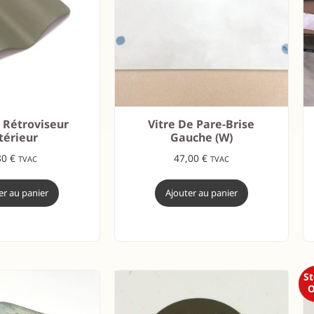
 Rétroviseur
Vitre De Pare-Brise
térieur
Gauche (W)
80
€
47,00
€
TVAC
TVAC
er au panier
Ajouter au panier
S
O