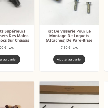
ets Supérieurs
Kit De Visserie Pour Le
sets Des Mains
Montage De Loquets
ocs Sur Châssis
(attaches) De Pare-Brise
,00
€
7,30
€
TVAC
TVAC
er au panier
Ajouter au panier