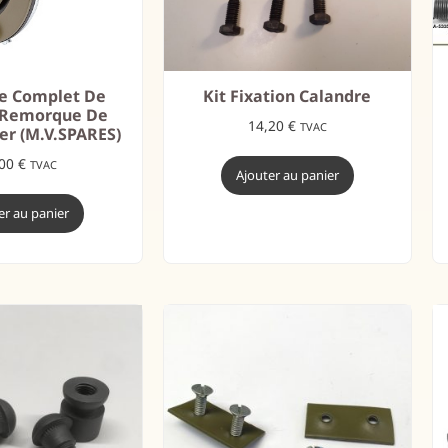
e Complet De
Kit Fixation Calandre
 Remorque De
14,20
€
TVAC
er (M.V.SPARES)
,00
€
TVAC
Ajouter au panier
er au panier