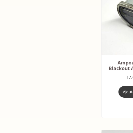
Ampou
Blackout A
17
Ajout