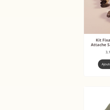
Kit Fix
Attache S
3,
Ajout