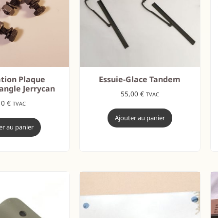
ation Plaque
Essuie-Glace Tandem
angle Jerrycan
55,00
€
TVAC
10
€
TVAC
Ajouter au panier
er au panier