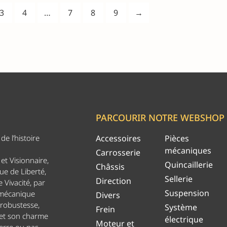
3
4
…
7
8
9
→
PARCOURIR NOTRE WEBSHOP
e l’histoire
Accessoires
Pièces
mécaniques
Carrosserie
et Visionnaire,
Quincaillerie
Châssis
ue de Liberté,
Sellerie
Direction
 Vivacité, par
Suspension
 mécanique
Divers
 robustesse,
Système
Frein
 et son charme
électrique
Moteur et