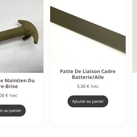
Patte De Liaison Cadre
Batterie/aile
De Maintien Du
re-Brise
5,50
€
TVAC
,00
€
TVAC
Ajouter au panier
er au panier