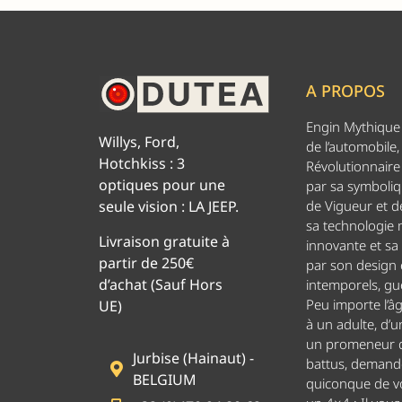
A PROPOS
Engin Mythique d
Willys, Ford,
de l’automobile,
Hotchkiss : 3
Révolutionnaire 
optiques pour une
par sa symboliq
de Vigueur et de
seule vision : LA JEEP.
sa technologie
Livraison gratuite à
innovante et sa
partir de 250€
par son design
d’achat (Sauf Hors
intemporels, g
Peu importe l’â
UE)
à un adulte, d’u
un promeneur d
Jurbise (Hainaut) -
battus, demand
BELGIUM
quiconque de v