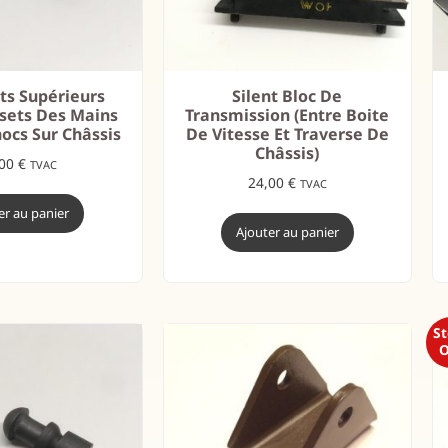
ets Supérieurs
Silent Bloc De
sets Des Mains
Transmission (entre Boite
ocs Sur Châssis
De Vitesse Et Traverse De
Châssis)
,00
€
TVAC
24,00
€
TVAC
er au panier
Ajouter au panier
S
O