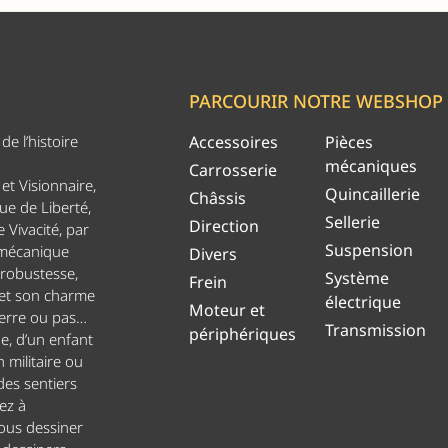
PARCOURIR NOTRE WEBSHOP
e l’histoire
Accessoires
Pièces
mécaniques
Carrosserie
et Visionnaire,
Quincaillerie
Châssis
ue de Liberté,
Sellerie
Direction
 Vivacité, par
Suspension
 mécanique
Divers
 robustesse,
Système
Frein
 et son charme
électrique
Moteur et
uerre ou pas…
Transmission
périphériques
ge, d’un enfant
n militaire ou
es sentiers
ez à
ous dessiner