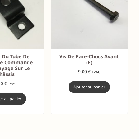
t Du Tube De
Vis De Pare-Chocs Avant
De Commande
(F)
ayage Sur Le
9,00
€
TVAC
hâssis
60
€
TVAC
Ajouter au panier
er au panier