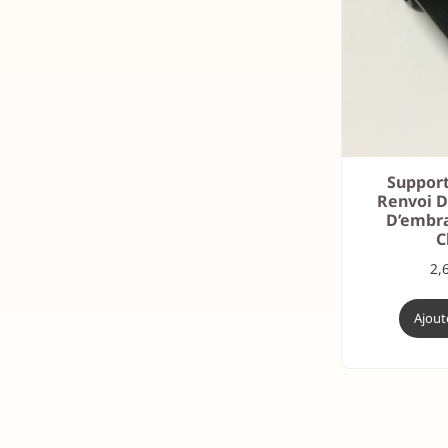
Suppor
Renvoi 
D’embr
C
2,
Ajout