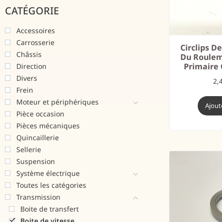
CATÉGORIE
Accessoires
Carrosserie
Circlips D
Châssis
Du Roulem
Primaire
Direction
Divers
2,
Frein
Moteur et périphériques
Ajout
Pièce occasion
Pièces mécaniques
Quincaillerie
Sellerie
Suspension
Système électrique
Toutes les catégories
Transmission
Boite de transfert
Boite de vitesse