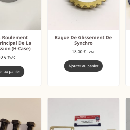
, Roulement
Bague De Glissement De
rincipal De La
Synchro
sion (H-Case)
18,00
€
TVAC
00
€
TVAC
Ajouter au panier
er au panier