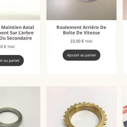
e Maintien Axial
Roulement Arrière De
ent Sur L’arbre
Boîte De Vitesse
 Ou Secondaire
23,00
€
TVAC
40
€
TVAC
Ajouter au panier
er au panier