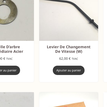
lle D’arbre
Levier De Changement
diaire Acier
De Vitesse (W)
00
€
62,00
€
TVAC
TVAC
er au panier
Ajouter au panier