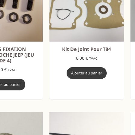
IS FIXATION
Kit De Joint Pour T84
OCHE JEEP (JEU
6,00
€
TVAC
DE 4)
80
€
TVAC
Ajouter au panier
er au panier