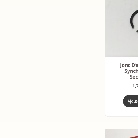
Jonc D’
Synch
Se
1,
Ajout