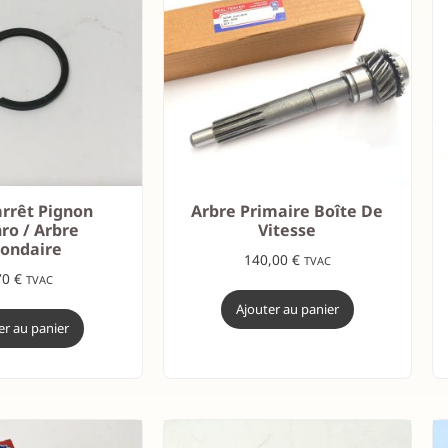
arrêt Pignon
Arbre Primaire Boîte De
ro / Arbre
Vitesse
condaire
140,00
€
TVAC
70
€
TVAC
Ajouter au panier
er au panier