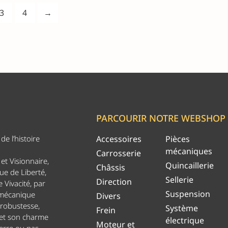
3
4
→
PARCOURIR NOTRE WEBSHOP
e l’histoire
Accessoires
Pièces
mécaniques
Carrosserie
et Visionnaire,
Quincaillerie
Châssis
ue de Liberté,
Sellerie
Direction
 Vivacité, par
Suspension
 mécanique
Divers
 robustesse,
Système
Frein
 et son charme
électrique
Moteur et