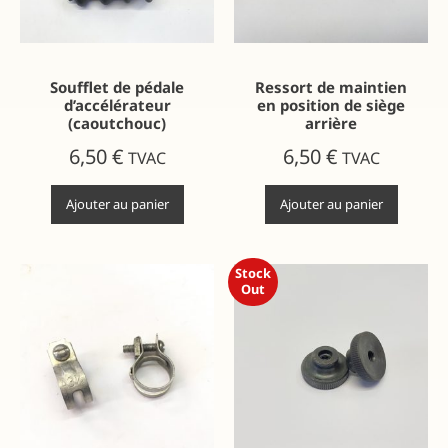
Soufflet de pédale
Ressort de maintien
d’accélérateur
en position de siège
(caoutchouc)
arrière
6,50
€
6,50
€
TVAC
TVAC
Ajouter au panier
Ajouter au panier
Stock
Out