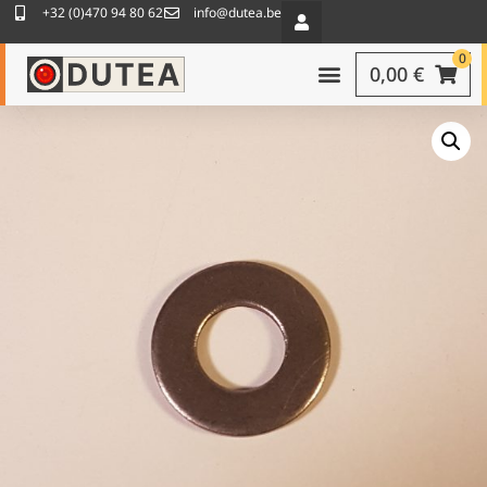
+32 (0)470 94 80 62
info@dutea.be
0
0,00
€