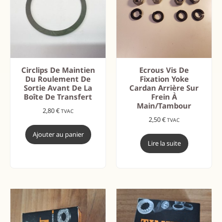
Circlips De Maintien
Ecrous Vis De
Du Roulement De
Fixation Yoke
Sortie Avant De La
Cardan Arrière Sur
Boîte De Transfert
Frein À
Main/tambour
2,80
€
TVAC
2,50
€
TVAC
Ajouter au panier
Lire la suite