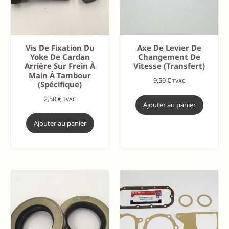
Vis De Fixation Du
Axe De Levier De
Yoke De Cardan
Changement De
Arrière Sur Frein À
Vitesse (Transfert)
Main À Tambour
9,50
€
TVAC
(spécifique)
2,50
€
TVAC
Ajouter au panier
Ajouter au panier