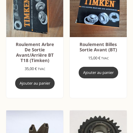
Roulement Arbre
Roulement Billes
De Sortie
Sortie Avant (BT)
Avant/arrière BT
15,00
€
TVAC
T18 (Timken)
35,00
€
TVAC
Ajouter au panier
Ajouter au panier