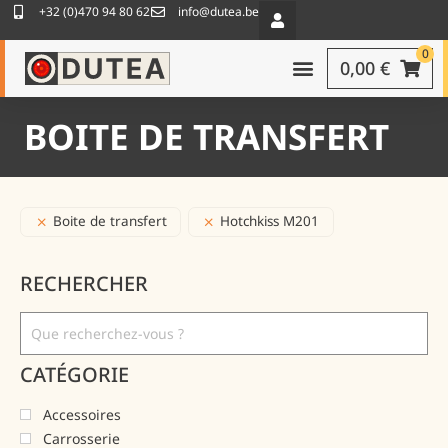
+32 (0)470 94 80 62
info@dutea.be
0
0,00
€
BOITE DE TRANSFERT
Boite de transfert
Hotchkiss M201
RECHERCHER
CATÉGORIE
Accessoires
Carrosserie