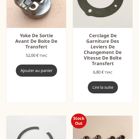
Yoke De Sortie
Cerclage De
Avant De Boite De
Garniture Des
Transfert
Leviers De
Changement De
52,00
€
TVAC
Vitesse De Boîte
Transfert
Ajouter au panier
6,80
€
TVAC
Lire la suite
Stock
Out