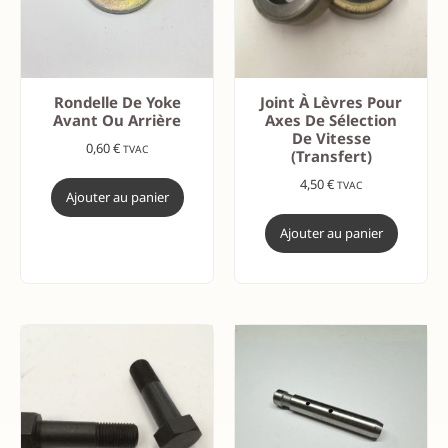
Rondelle De Yoke
Joint À Lèvres Pour
Avant Ou Arrière
Axes De Sélection
De Vitesse
0,60
€
TVAC
(transfert)
4,50
€
TVAC
Ajouter au panier
Ajouter au panier