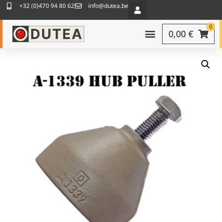
+32 (0)470 94 80 62
info@dutea.be
0
0,00
€