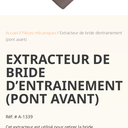
Accueil
/
Pièces mécaniques
/ Extracteur de bride d’entrainement
(pont avant)
EXTRACTEUR DE
BRIDE
D’ENTRAINEMENT
(PONT AVANT)
Réf: # A-1339
Cet extracteur est utilisé pour retirer la bride