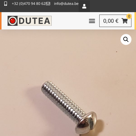
+32 (0)470 94 80 62
info@dutea.be
0
0,00
€