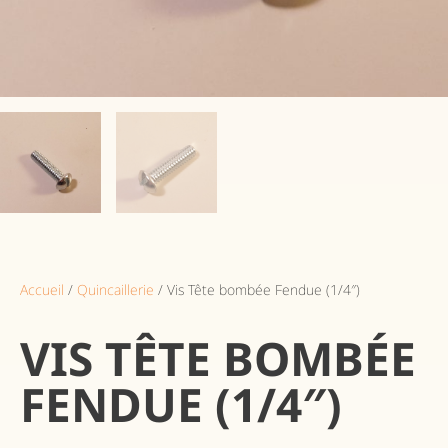
Accueil
/
Quincaillerie
/ Vis Tête bombée Fendue (1/4″)
VIS TÊTE BOMBÉE
FENDUE (1/4″)