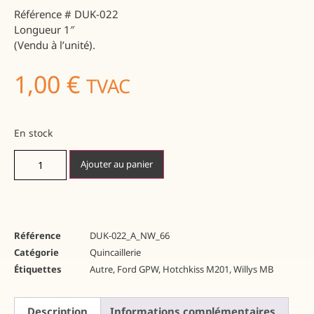
Référence # DUK-022
Longueur 1″
(Vendu à l’unité).
1,00
€
TVAC
En stock
Ajouter au panier
Référence
DUK-022_A_NW_66
Catégorie
Quincaillerie
Étiquettes
Autre
,
Ford GPW
,
Hotchkiss M201
,
Willys MB
Description
Informations complémentaires