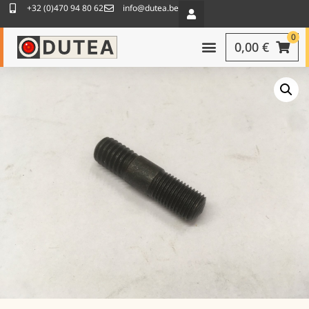
+32 (0)470 94 80 62
info@dutea.be
0
0,00
€