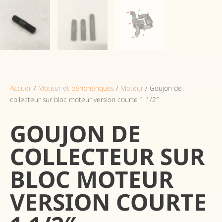
Accueil
/
Moteur et périphériques
/
Moteur
/ Goujon de
collecteur sur bloc moteur version courte 1 1/2″
GOUJON DE
COLLECTEUR SUR
BLOC MOTEUR
VERSION COURTE