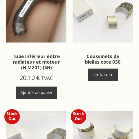
Tube inférieur entre
Coussinets de
radiateur et moteur
bielles cote 030
(H M201) (SH)
Lire la suite
20,10
€
TVAC
Ajouter au panier
Stock
Stock
Out
Out