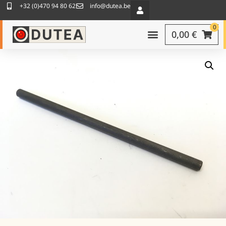
+32 (0)470 94 80 62
info@dutea.be
0
0,00
€