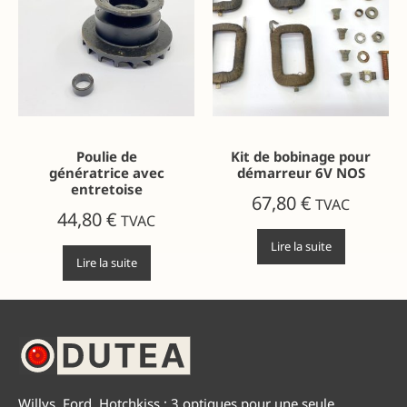
Poulie de
Kit de bobinage pour
génératrice avec
démarreur 6V NOS
entretoise
67,80
€
TVAC
44,80
€
TVAC
Lire la suite
Lire la suite
Willys, Ford, Hotchkiss : 3 optiques pour une seule