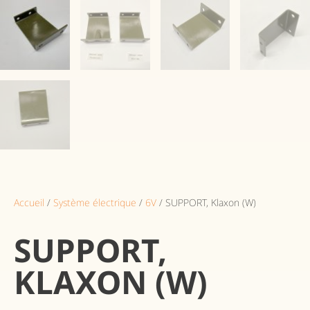
Accueil
/
Système électrique
/
6V
/ SUPPORT, Klaxon (W)
SUPPORT,
KLAXON (W)