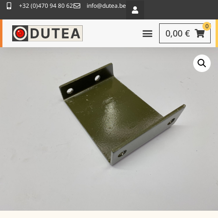
+32 (0)470 94 80 62
info@dutea.be
0
0,00
€