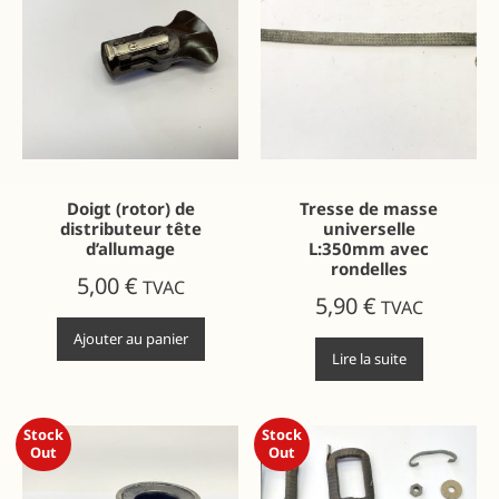
Doigt (rotor) de
Tresse de masse
distributeur tête
universelle
d’allumage
L:350mm avec
rondelles
5,00
€
TVAC
5,90
€
TVAC
Ajouter au panier
Lire la suite
Stock
Stock
Out
Out