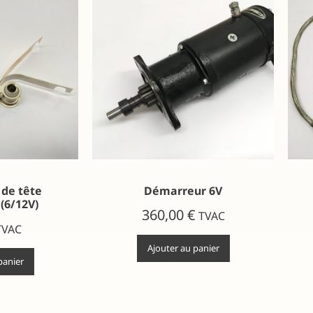
 de tête
Démarreur 6V
(6/12V)
360,00
€
TVAC
TVAC
Ajouter au panier
panier