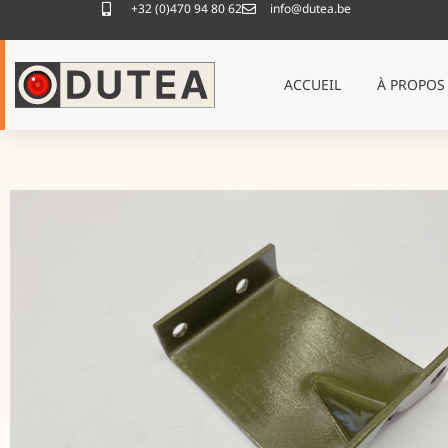
+32 (0)470 94 80 62
info@dutea.be
ACCUEIL
À PROPOS