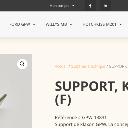
Mon compte
FORD GPW
WILLYS MB
HOTCHKISS M201
Accueil
/
Système électrique
/ SUPPORT, 
SUPPORT, 
(F)
Référence # GPW-13831
Support de klaxon GPW. La concep