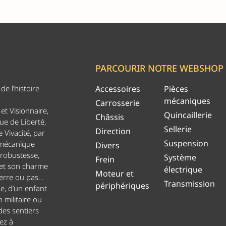
PARCOURIR NOTRE WEBSHOP
e l’histoire
Accessoires
Pièces
mécaniques
Carrosserie
et Visionnaire,
Quincaillerie
Châssis
ue de Liberté,
Sellerie
Direction
 Vivacité, par
Suspension
 mécanique
Divers
 robustesse,
Système
Frein
 et son charme
électrique
Moteur et
uerre ou pas…
Transmission
périphériques
ge, d’un enfant
n militaire ou
es sentiers
ez à