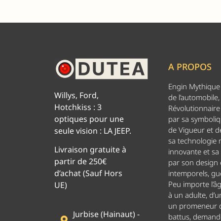
A PROPOS
Engin Mythique d
Willys, Ford,
de l’automobile,
Hotchkiss : 3
Révolutionnaire 
optiques pour une
par sa symboliq
de Vigueur et de
seule vision : LA JEEP.
sa technologie
Livraison gratuite à
innovante et sa
partir de 250€
par son design
d’achat (Sauf Hors
intemporels, g
Peu importe l’â
UE)
à un adulte, d’u
un promeneur d
Jurbise (Hainaut) -
battus, demand