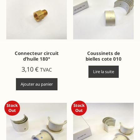
Connecteur circuit
Coussinets de
d’huile 180°
bielles cote 010
3,10
€
TVAC
Lire la suite
Ajouter au panier
Stock
Stock
Out
Out