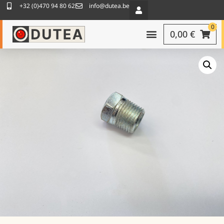
+32 (0)470 94 80 62
info@dutea.be
0
0,00
€