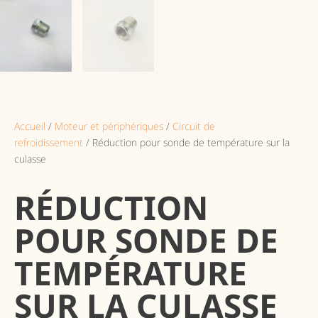
Accueil
/
Moteur et périphériques
/
Circuit de
refroidissement
/ Réduction pour sonde de température sur la
culasse
RÉDUCTION
POUR SONDE DE
TEMPÉRATURE
SUR LA CULASSE