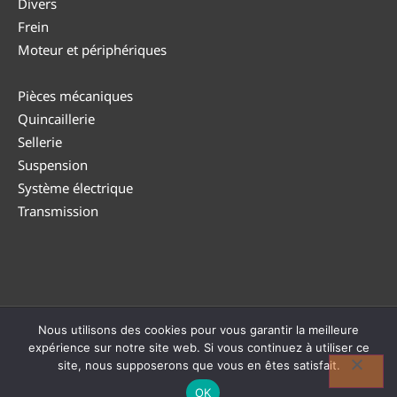
Divers
Frein
Moteur et périphériques
Pièces mécaniques
Quincaillerie
Sellerie
Suspension
Système électrique
Transmission
Nous utilisons des cookies pour vous garantir la meilleure
© DUTEA 2026 |
Politique de confidentialité
|
CGV
|
Politique
expérience sur notre site web. Si vous continuez à utiliser ce
de retour
| TVA : BE0794 182 946
site, nous supposerons que vous en êtes satisfait.
Réalisé avec ❤ par
OK