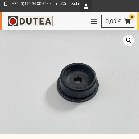
+32 (0)470 94 80 62
info@dutea.be
0
0,00
€