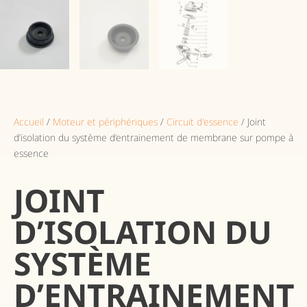
Accueil
/
Moteur et périphériques
/
Circuit d'essence
/ Joint
d’isolation du système d’entrainement de membrane sur pompe à
essence
JOINT
D’ISOLATION DU
SYSTÈME
D’ENTRAINEMENT