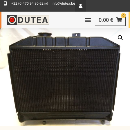
+32 (0)470 94 80 62
info@dutea.be
0
0,00
€