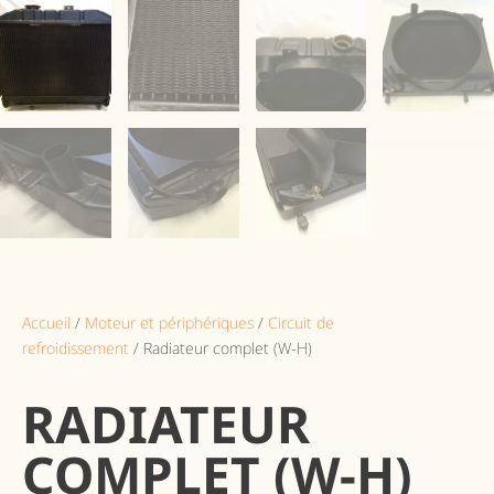
Accueil
/
Moteur et périphériques
/
Circuit de
refroidissement
/ Radiateur complet (W-H)
RADIATEUR
COMPLET (W-H)