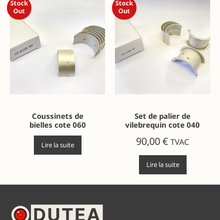
Stock
Stock
Out
Out
Coussinets de
Set de palier de
bielles cote 060
vilebrequin cote 040
90,00
€
TVAC
Lire la suite
Lire la suite