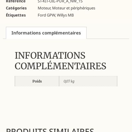
Référence
ST-KIT-OIL-PUR_A_NW_15
Catégories
Moteur
,
Moteur et périphériques
Étiquettes
Ford GPW
,
Willys MB
Informations complémentaires
INFORMATIONS
COMPLÉMENTAIRES
Poids
0,07 kg
PRODUITS SIMILAIRES