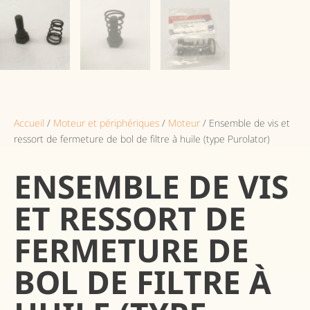
Accueil
/
Moteur et périphériques
/
Moteur
/ Ensemble de vis et
ressort de fermeture de bol de filtre à huile (type Purolator)
ENSEMBLE DE VIS
ET RESSORT DE
FERMETURE DE
BOL DE FILTRE À