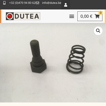
+32 (0)470 94 80 62
info@dutea.be
0
0,00
€