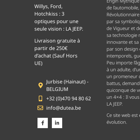
Engin Mythique d
Willys, Ford,
de l’automobile,
Hotchkiss : 3
Révolutionnaire 
optiques pour une
par sa symboliq
de Vigueur et de
seule vision : LA JEEP.
sa technologie
Livraison gratuite à
innovante et sa
partir de 250€
par son design
d’achat (Sauf Hors
intemporels, g
Peu importe l’â
UE)
à un adulte, d’u
un promeneur d
Jurbise (Hainaut) -
battus, demand
BELGIUM
quiconque de v
un 4×4 : Il vou
+32 (0)470 94 80 62
LA JEEP.
info@dutea.be
Ce site web est
évolution.