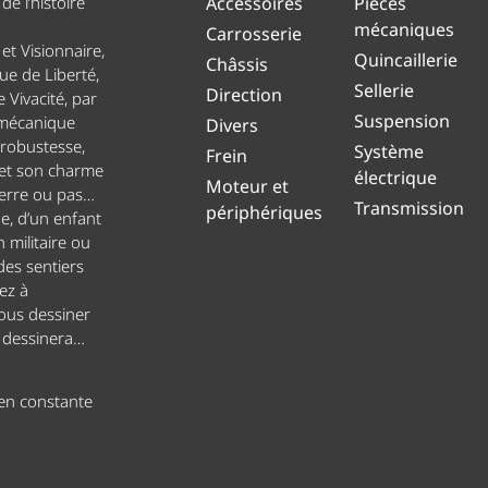
e l’histoire
Accessoires
Pièces
mécaniques
Carrosserie
et Visionnaire,
Quincaillerie
Châssis
ue de Liberté,
Sellerie
Direction
 Vivacité, par
Suspension
 mécanique
Divers
 robustesse,
Système
Frein
 et son charme
électrique
Moteur et
uerre ou pas…
Transmission
périphériques
ge, d’un enfant
n militaire ou
es sentiers
ez à
ous dessiner
s dessinera…
 en constante