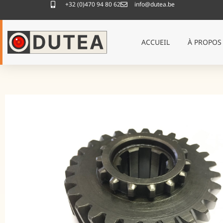
+32 (0)470 94 80 62
info@dutea.be
ACCUEIL
À PROPOS