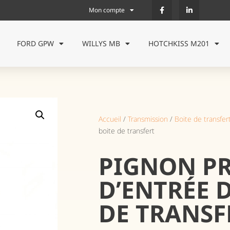
Mon compte
FORD GPW
WILLYS MB
HOTCHKISS M201
Accueil
/
Transmission
/
Boite de transfer
boite de transfert
PIGNON PR
D’ENTRÉE 
DE TRANSF