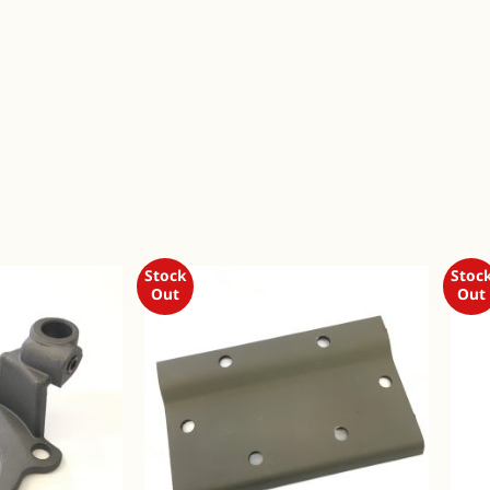
Stock
Stoc
Out
Out