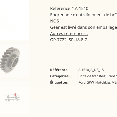
Référence # A-1510
Engrenage d’entraînement de boît
NOS
Gear est livré dans son emballage 
Autres références :
GP-7722, SP-18-8-7
Référence
A-1510_A_NS_15
Catégories
Boite de transfert
,
Trans
Étiquettes
Ford GPW
,
Hotchkiss M2