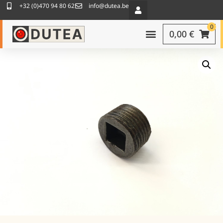
+32 (0)470 94 80 62
info@dutea.be
0
0,00
€