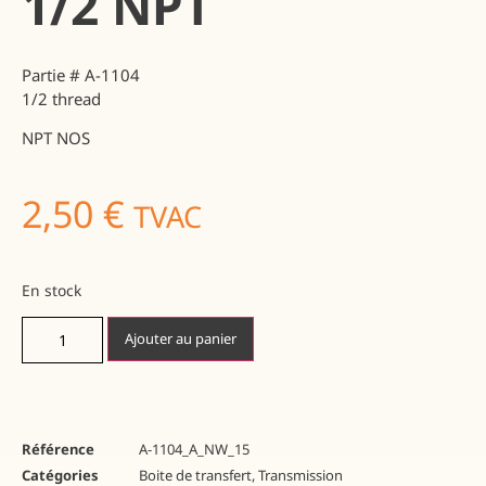
1/2 NPT
Partie # A-1104
1/2 thread
NPT NOS
2,50
€
TVAC
En stock
Ajouter au panier
Référence
A-1104_A_NW_15
Catégories
Boite de transfert
,
Transmission