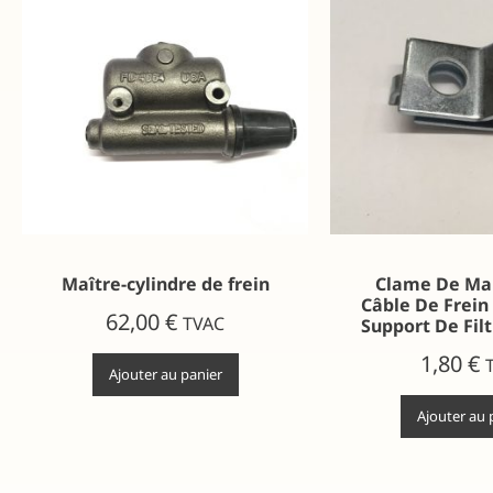
Maître-cylindre de frein
Clame De Mai
Câble De Frein
62,00
€
TVAC
Support De Filt
1,80
€
Ajouter au panier
Ajouter au 