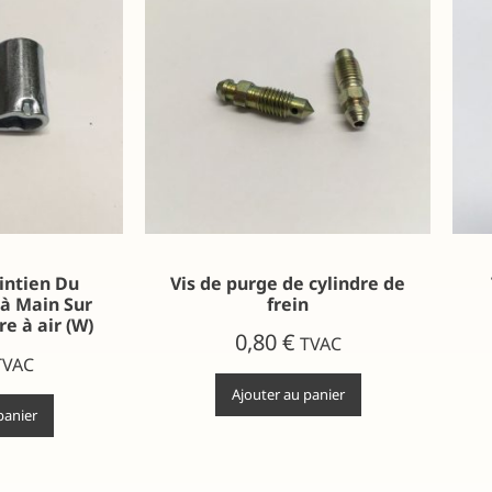
ntien Du
Vis de purge de cylindre de
 à Main Sur
frein
re à air (W)
0,80
€
TVAC
TVAC
Ajouter au panier
panier