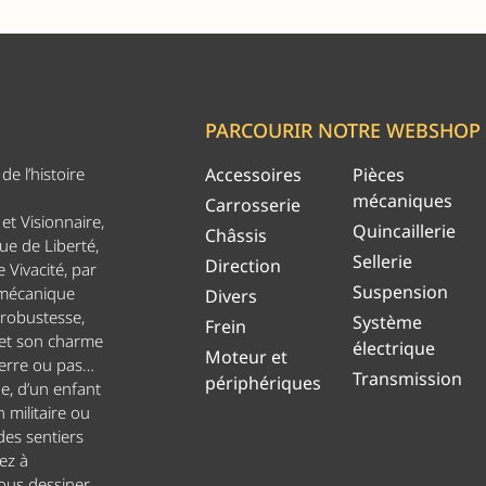
PARCOURIR NOTRE WEBSHOP
e l’histoire
Accessoires
Pièces
mécaniques
Carrosserie
et Visionnaire,
Quincaillerie
Châssis
ue de Liberté,
Sellerie
Direction
 Vivacité, par
Suspension
 mécanique
Divers
 robustesse,
Système
Frein
 et son charme
électrique
Moteur et
uerre ou pas…
Transmission
périphériques
ge, d’un enfant
n militaire ou
es sentiers
ez à
ous dessiner