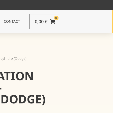
0
0,00
€
CONTACT
-cylindre (Dodge)
RATION
-
(DODGE)