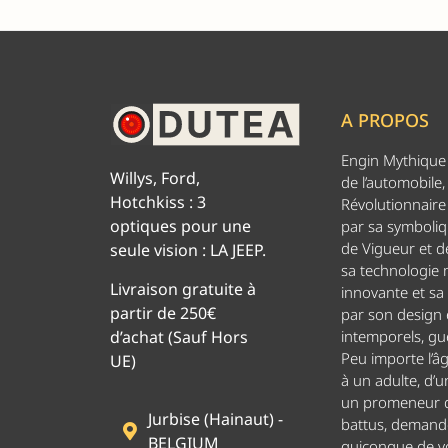
A PROPOS
Engin Mythique d
Willys, Ford,
de l’automobile,
Hotchkiss : 3
Révolutionnaire 
optiques pour une
par sa symboliq
de Vigueur et de
seule vision : LA JEEP.
sa technologie
Livraison gratuite à
innovante et sa
partir de 250€
par son design
d’achat (Sauf Hors
intemporels, g
Peu importe l’â
UE)
à un adulte, d’u
un promeneur d
Jurbise (Hainaut) -
battus, demand
BELGIUM
quiconque de v