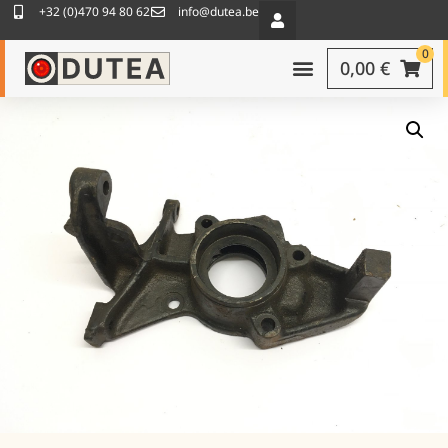
+32 (0)470 94 80 62
info@dutea.be
0
0,00
€