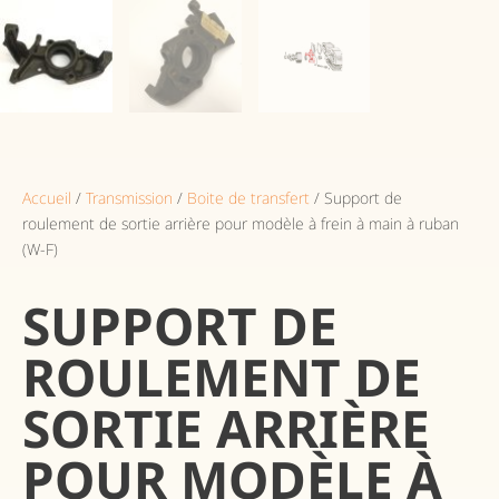
Accueil
/
Transmission
/
Boite de transfert
/ Support de
roulement de sortie arrière pour modèle à frein à main à ruban
(W-F)
SUPPORT DE
ROULEMENT DE
SORTIE ARRIÈRE
POUR MODÈLE À