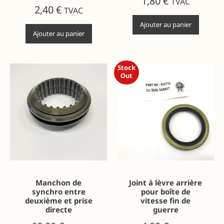
1,80
€
TVAC
2,40
€
TVAC
Ajouter au panier
Ajouter au panier
Stock
Out
Manchon de
Joint à lèvre arrière
synchro entre
pour boîte de
deuxième et prise
vitesse fin de
directe
guerre