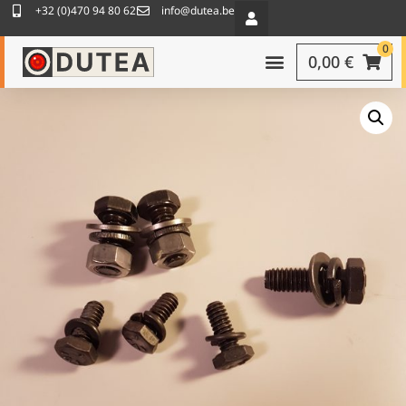
+32 (0)470 94 80 62
info@dutea.be
0
0,00
€