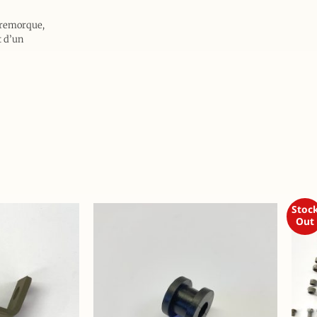
e remorque,
t d’un
Stoc
Out