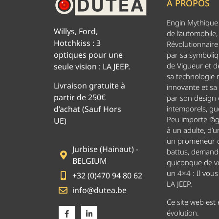
A PROPOS
Engin Mythique d
Willys, Ford,
de l’automobile,
Hotchkiss : 3
Révolutionnaire 
optiques pour une
par sa symboliq
de Vigueur et de
seule vision : LA JEEP.
sa technologie
Livraison gratuite à
innovante et sa
partir de 250€
par son design
d’achat (Sauf Hors
intemporels, g
Peu importe l’â
UE)
à un adulte, d’u
un promeneur d
Jurbise (Hainaut) -
battus, demand
BELGIUM
quiconque de v
un 4×4 : Il vou
+32 (0)470 94 80 62
LA JEEP.
info@dutea.be
Ce site web est
évolution.