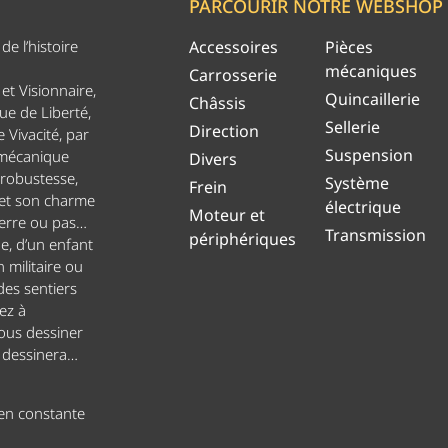
PARCOURIR NOTRE WEBSHOP
e l’histoire
Accessoires
Pièces
mécaniques
Carrosserie
et Visionnaire,
Quincaillerie
Châssis
ue de Liberté,
Sellerie
Direction
 Vivacité, par
Suspension
 mécanique
Divers
 robustesse,
Système
Frein
 et son charme
électrique
Moteur et
uerre ou pas…
Transmission
périphériques
ge, d’un enfant
n militaire ou
es sentiers
ez à
ous dessiner
s dessinera…
 en constante