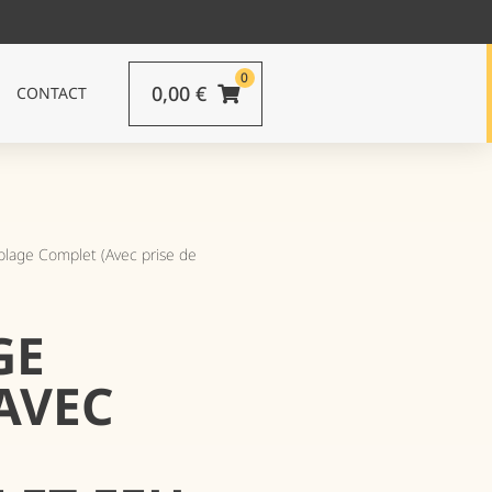
0
0,00
€
CONTACT
âblage Complet (Avec prise de
GE
AVEC