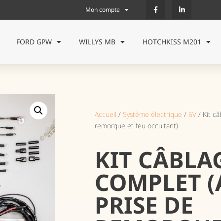
Mon compte
FORD GPW
WILLYS MB
HOTCHKISS M201
Accueil
/
Système électrique
/
6V
/ Kit c
remorque et feu occultant)
KIT CÂBLA
COMPLET (
PRISE DE