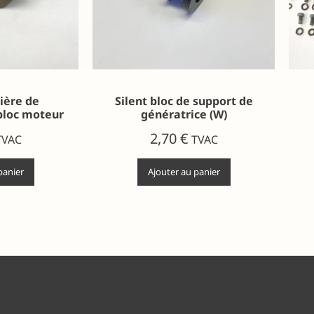
ière de
Silent bloc de support de
bloc moteur
génératrice (W)
2,70
€
TVAC
TVAC
panier
Ajouter au panier