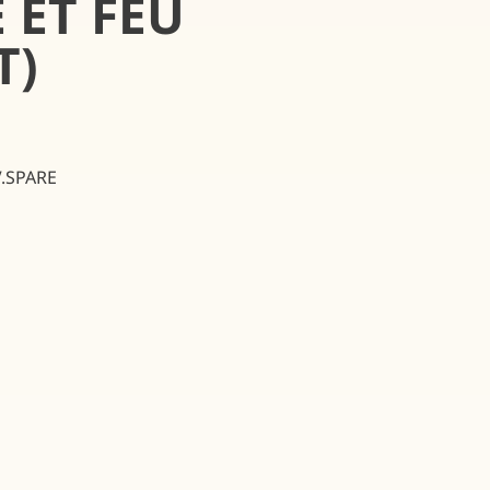
ET FEU
T)
.V.SPARE