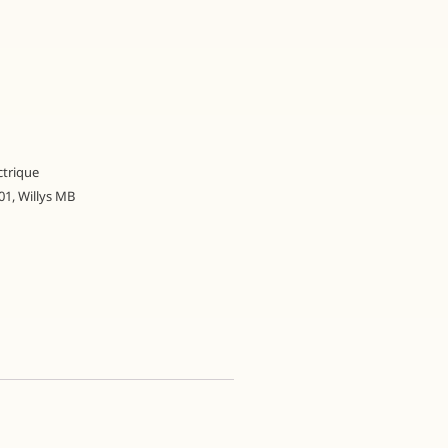
ctrique
01
,
Willys MB