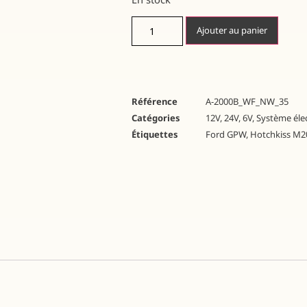
Ajouter au panier
Référence
A-2000B_WF_NW_35
Catégories
12V
,
24V
,
6V
,
Système éle
Étiquettes
Ford GPW
,
Hotchkiss M2