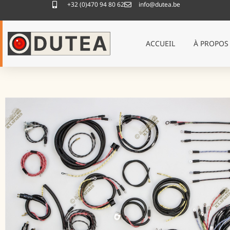
+32 (0)470 94 80 62
info@dutea.be
ACCUEIL
À PROPOS