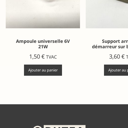
Ampoule universelle 6V
Support arr
21W
démarreur sur 
1,50
€
3,60
€
TVAC
Ajouter au panier
Ajouter au 