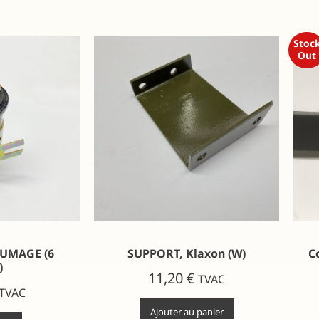
Stoc
Out
LUMAGE (6
SUPPORT, Klaxon (W)
C
)
11,20
€
TVAC
TVAC
Ajouter au panier