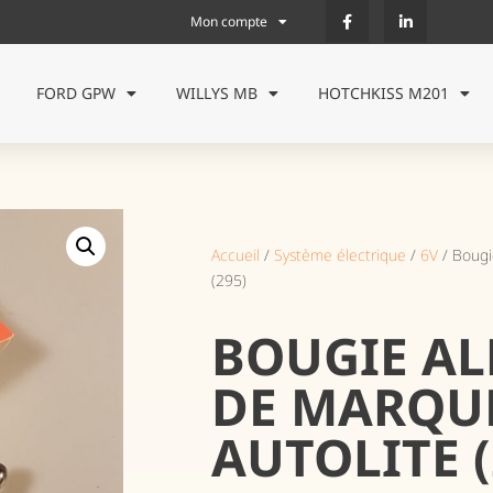
Mon compte
FORD GPW
WILLYS MB
HOTCHKISS M201
Accueil
/
Système électrique
/
6V
/ Bougi
(295)
BOUGIE A
DE MARQU
AUTOLITE (