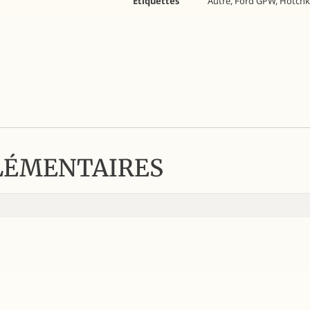
Étiquettes
Autre
,
Ford GPW
,
Hotchk
LÉMENTAIRES