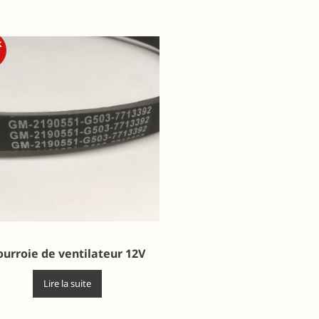
k
ourroie de ventilateur 12V
Lire la suite