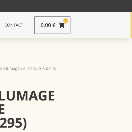
0
0,00
€
CONTACT
e allumage de marque Autolite
LLUMAGE
E
295)