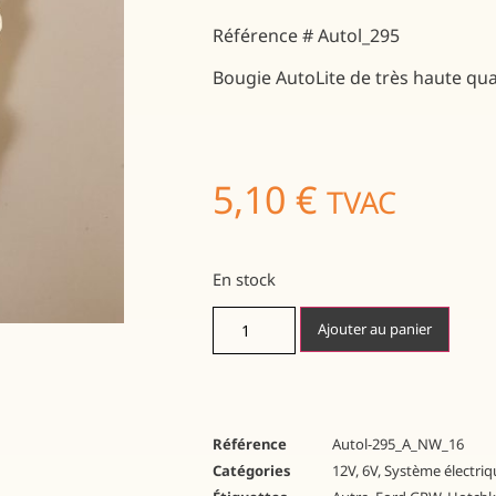
Référence # Autol_295
Bougie AutoLite de très haute qual
5,10
€
TVAC
En stock
Ajouter au panier
Référence
Autol-295_A_NW_16
Catégories
12V
,
6V
,
Système électriq