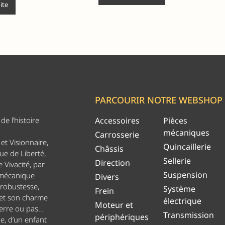
uite
PARCOURIR NOTRE WEBSHOP
e l’histoire
Accessoires
Pièces
mécaniques
Carrosserie
et Visionnaire,
Quincaillerie
Châssis
ue de Liberté,
Sellerie
Direction
 Vivacité, par
Suspension
 mécanique
Divers
 robustesse,
Système
Frein
 et son charme
électrique
Moteur et
uerre ou pas…
Transmission
périphériques
ge, d’un enfant