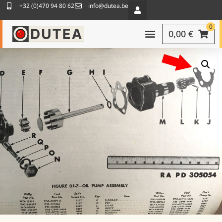
+32 (0)470 94 80 62
info@dutea.be
0
0,00
€