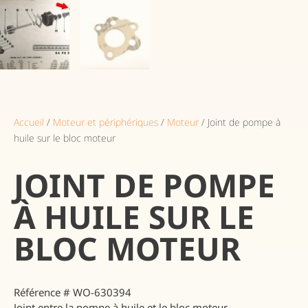
Accueil
/
Moteur et périphériques
/
Moteur
/ Joint de pompe à
huile sur le bloc moteur
JOINT DE POMPE
À HUILE SUR LE
BLOC MOTEUR
Référence # WO-630394
Joint entre la pompe à huile et le bloc moteur.