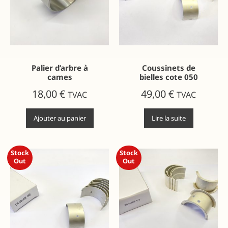
Palier d’arbre à
Coussinets de
cames
bielles cote 050
18,00
€
49,00
€
TVAC
TVAC
Ajouter au panier
Lire la suite
Stock
Stock
Out
Out