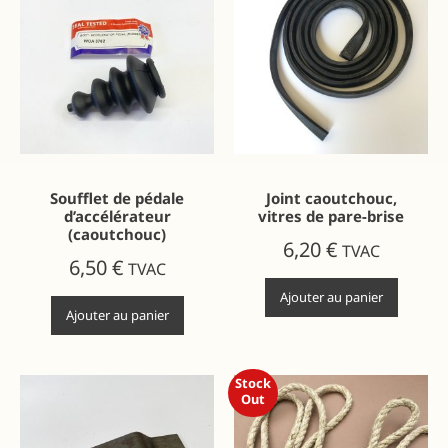
Soufflet de pédale
Joint caoutchouc,
d’accélérateur
vitres de pare-brise
(caoutchouc)
6,20
€
TVAC
6,50
€
TVAC
Ajouter au panier
Ajouter au panier
Stock
Out