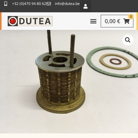
+32 (0)470 94 80 62
info@dutea.be
0
0,00
€