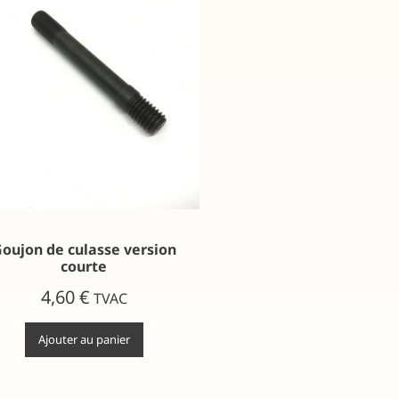
oujon de culasse version
courte
4,60
€
TVAC
Ajouter au panier