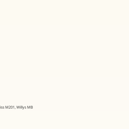
iss M201
,
Willys MB