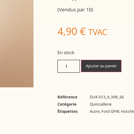
(Vendus par 10)
4,90
€
TVAC
En stock
Ajouter au panier
Référence
DUK-013_A_NW_66
Catégorie
Quincaillerie
Étiquettes
Autre
,
Ford GPW
,
Hotchk