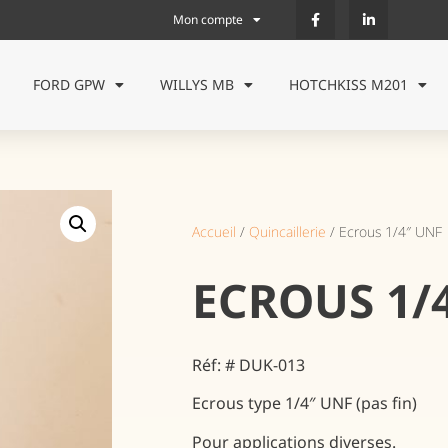
Mon compte
FORD GPW
WILLYS MB
HOTCHKISS M201
Accueil
/
Quincaillerie
/ Ecrous 1/4″ UNF
ECROUS 1/
Réf: # DUK-013
Ecrous type 1/4″ UNF (pas fin)
Pour applications diverses.