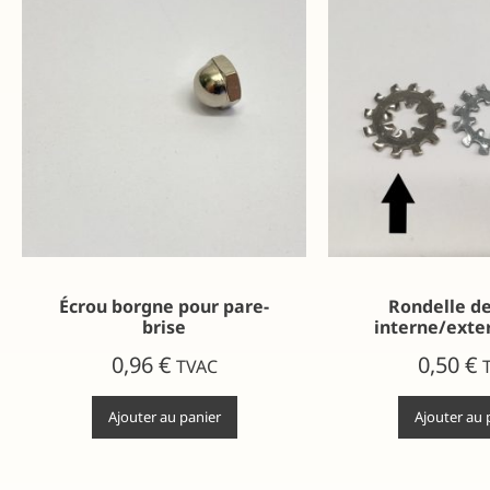
Écrou borgne pour pare-
Rondelle d
brise
interne/exter
0,96
€
0,50
€
TVAC
Ajouter au panier
Ajouter au 