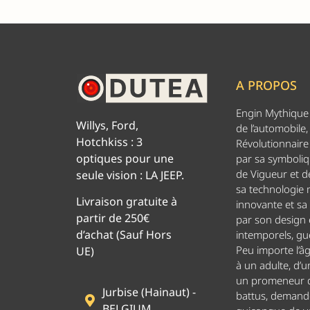
A PROPOS
Engin Mythique d
Willys, Ford,
de l’automobile,
Hotchkiss : 3
Révolutionnaire 
optiques pour une
par sa symboliq
de Vigueur et de
seule vision : LA JEEP.
sa technologie
Livraison gratuite à
innovante et sa
partir de 250€
par son design
d’achat (Sauf Hors
intemporels, g
Peu importe l’â
UE)
à un adulte, d’u
un promeneur d
Jurbise (Hainaut) -
battus, demand
BELGIUM