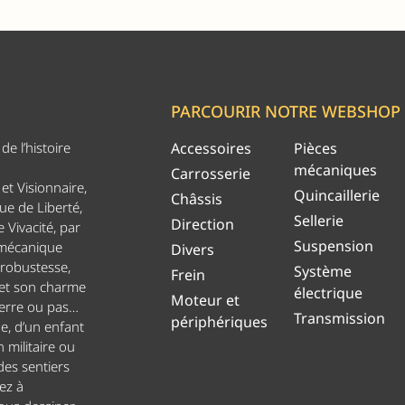
PARCOURIR NOTRE WEBSHOP
e l’histoire
Accessoires
Pièces
mécaniques
Carrosserie
et Visionnaire,
Quincaillerie
Châssis
ue de Liberté,
Sellerie
Direction
 Vivacité, par
Suspension
 mécanique
Divers
 robustesse,
Système
Frein
 et son charme
électrique
Moteur et
uerre ou pas…
Transmission
périphériques
ge, d’un enfant
n militaire ou
es sentiers
ez à