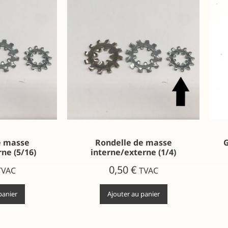
e masse
Rondelle de masse
G
ne (5/16)
interne/externe (1/4)
0,50
€
TVAC
TVAC
panier
Ajouter au panier