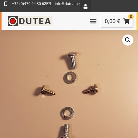
+32 (0)470 94 80 62
info@dutea.be
0
0,00
€