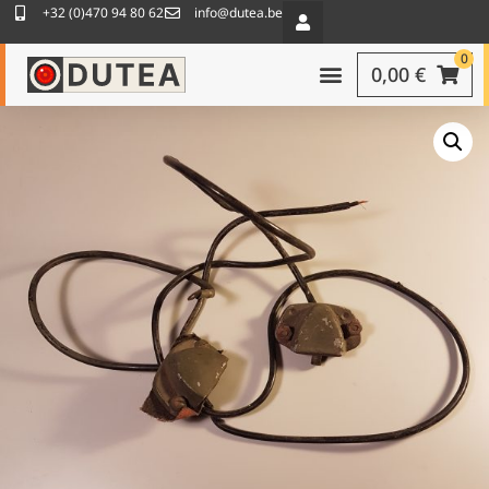
+32 (0)470 94 80 62
info@dutea.be
0
0,00
€