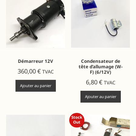
Démarreur 12V
Condensateur de
tête d’allumage (W-
360,00
€
TVAC
F) (6/12V)
6,80
€
TVAC
Ajouter au panier
Ajouter au panier
Stock
Out