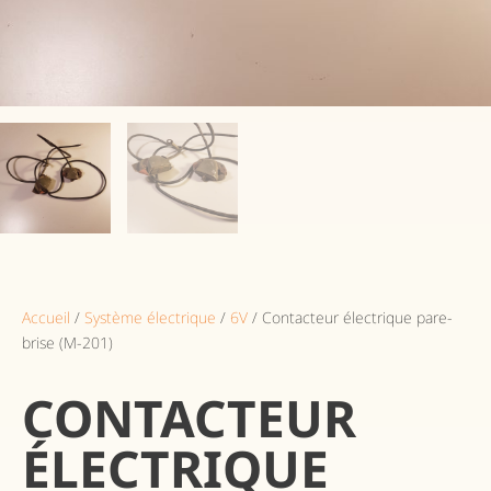
Accueil
/
Système électrique
/
6V
/ Contacteur électrique pare-
brise (M-201)
CONTACTEUR
ÉLECTRIQUE