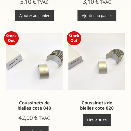
5,10
€
3,10
€
TVAC
TVAC
Ajouter au panier
Ajouter au panier
Stock
Stock
Out
Out
Coussinets de
Coussinets de
bielles cote 040
bielles cote 020
42,00
€
TVAC
Lire la suite