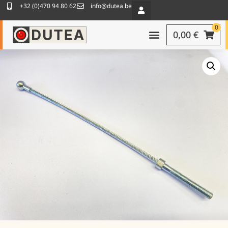
+32 (0)470 94 80 62
info@dutea.be
0
0,00
€