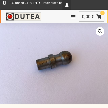
+32 (0)470 94 80 62
info@dutea.be
0
0,00
€