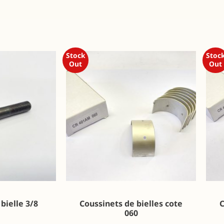
Stock
Stoc
Out
Out
 bielle 3/8
Coussinets de bielles cote
C
060