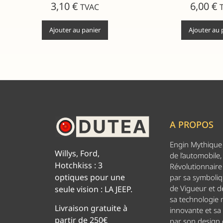
3,10
€
6,00
€
TVAC
Ajouter au panier
Ajouter au 
A PROPOS
Engin Mythique d
Willys, Ford,
de l’automobile,
Hotchkiss : 3
Révolutionnaire 
optiques pour une
par sa symboliq
de Vigueur et de
seule vision : LA JEEP.
sa technologie
Livraison gratuite à
innovante et sa
partir de 250€
par son design