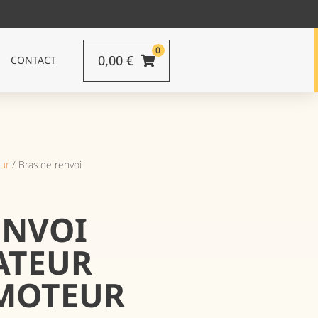
0
0,00
€
CONTACT
ur
/ Bras de renvoi
ENVOI
ATEUR
 MOTEUR