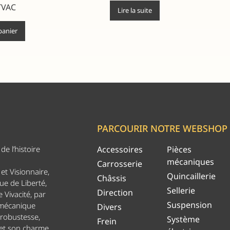
TVAC
Lire la suite
panier
PARCOURIR NOTRE WEBSHOP
e l’histoire
Accessoires
Pièces
mécaniques
Carrosserie
et Visionnaire,
Quincaillerie
Châssis
ue de Liberté,
Sellerie
Direction
 Vivacité, par
Suspension
 mécanique
Divers
 robustesse,
Système
Frein
 et son charme