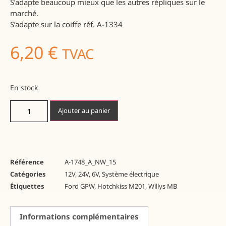
S’adapte beaucoup mieux que les autres répliques sur le
marché.
S’adapte sur la coiffe réf. A-1334
6,20
€
TVAC
En stock
Ajouter au panier
Référence
A-1748_A_NW_15
Catégories
12V
,
24V
,
6V
,
Système électrique
Étiquettes
Ford GPW
,
Hotchkiss M201
,
Willys MB
Informations complémentaires