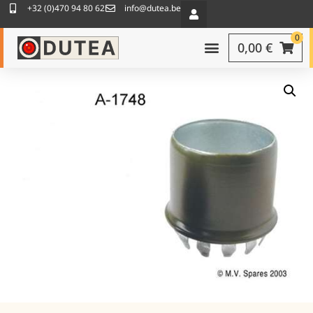
+32 (0)470 94 80 62
info@dutea.be
0
0,00
€