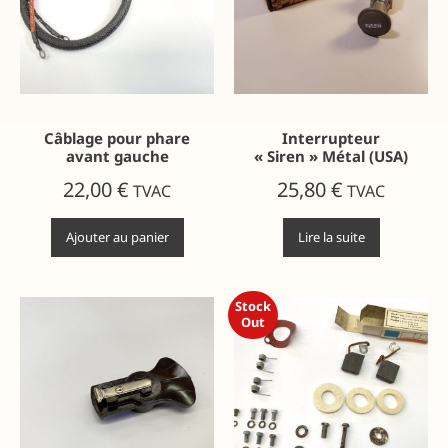
Câblage pour phare
Interrupteur
avant gauche
« Siren » Métal (USA)
22,00
€
25,80
€
TVAC
TVAC
Ajouter au panier
Lire la suite
Stock
Out