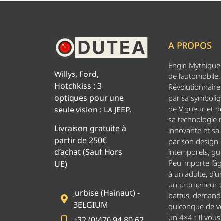
A PROPOS
Engin Mythique d
Willys, Ford,
de l’automobile,
Hotchkiss : 3
Révolutionnaire 
optiques pour une
par sa symboliq
de Vigueur et de
seule vision : LA JEEP.
sa technologie
Livraison gratuite à
innovante et sa
partir de 250€
par son design
d’achat (Sauf Hors
intemporels, g
Peu importe l’â
UE)
à un adulte, d’u
un promeneur d
Jurbise (Hainaut) -
battus, demand
BELGIUM
quiconque de v
un 4×4 : Il vou
+32 (0)470 94 80 62