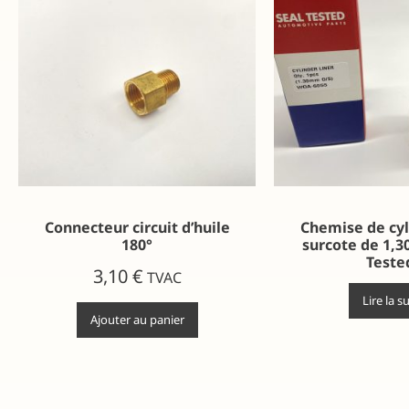
Connecteur circuit d’huile
Chemise de cyl
180°
surcote de 1,3
Teste
3,10
€
TVAC
Lire la s
Ajouter au panier