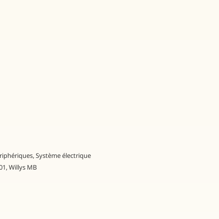
riphériques
,
Système électrique
01
,
Willys MB