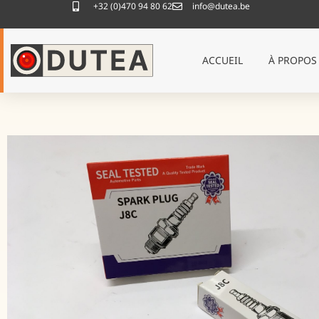
+32 (0)470 94 80 62
info@dutea.be
ACCUEIL
À PROPOS