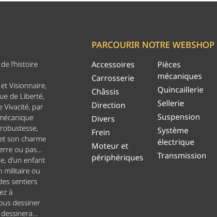
PARCOURIR NOTRE WEBSHOP
e l’histoire
Accessoires
Pièces
mécaniques
Carrosserie
et Visionnaire,
Quincaillerie
Châssis
ue de Liberté,
Sellerie
Direction
 Vivacité, par
Suspension
 mécanique
Divers
 robustesse,
Système
Frein
 et son charme
électrique
Moteur et
uerre ou pas…
Transmission
périphériques
ge, d’un enfant
n militaire ou
es sentiers
ez à
ous dessiner
s dessinera…