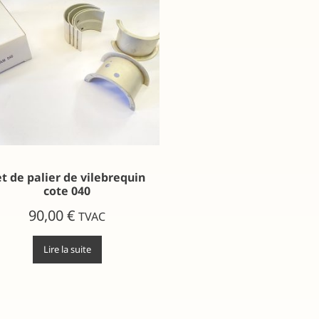
t de palier de vilebrequin
cote 040
90,00
€
TVAC
Lire la suite