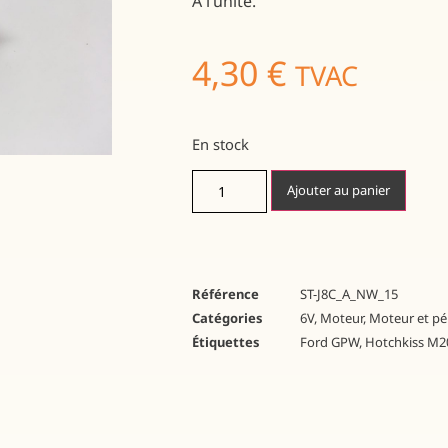
A l’unité.
4,30
€
TVAC
En stock
Ajouter au panier
Référence
ST-J8C_A_NW_15
Catégories
6V
,
Moteur
,
Moteur et pé
Étiquettes
Ford GPW
,
Hotchkiss M2