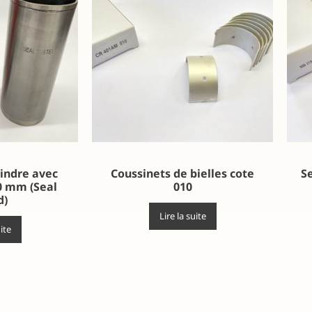
indre avec
Coussinets de bielles cote
Se
0 mm (Seal
010
d)
Lire la suite
uite