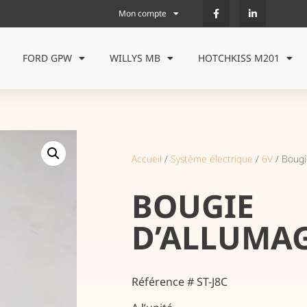
Mon compte
FORD GPW
WILLYS MB
HOTCHKISS M201
Accueil
/
Système électrique
/
6V
/ Bougi
BOUGIE
D’ALLUMA
Référence
# ST-J8C