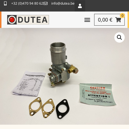
+32 (0)470 94 80 62
info@dutea.be
0
0,00
€