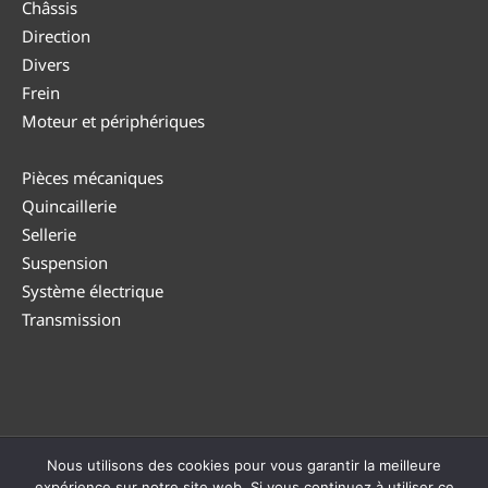
Châssis
Direction
Divers
Frein
Moteur et périphériques
Pièces mécaniques
Quincaillerie
Sellerie
Suspension
Système électrique
Transmission
Nous utilisons des cookies pour vous garantir la meilleure
© DUTEA 2026 |
Politique de confidentialité
|
CGV
|
Politique
expérience sur notre site web. Si vous continuez à utiliser ce