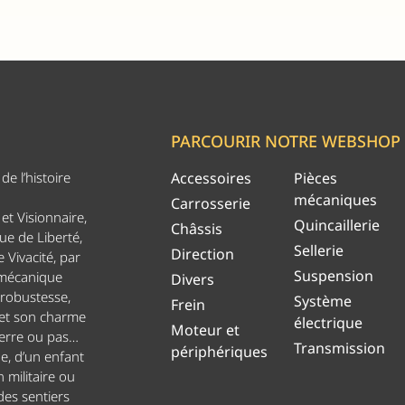
PARCOURIR NOTRE WEBSHOP
e l’histoire
Accessoires
Pièces
mécaniques
Carrosserie
et Visionnaire,
Quincaillerie
Châssis
ue de Liberté,
Sellerie
Direction
 Vivacité, par
Suspension
 mécanique
Divers
 robustesse,
Système
Frein
 et son charme
électrique
Moteur et
uerre ou pas…
Transmission
périphériques
ge, d’un enfant
n militaire ou
es sentiers