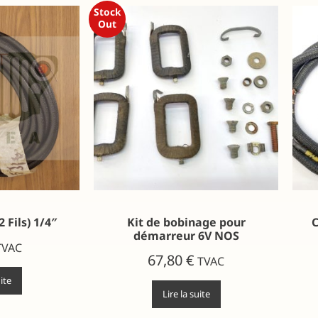
Stock
Out
 Fils) 1/4″
Kit de bobinage pour
C
démarreur 6V NOS
TVAC
67,80
€
TVAC
uite
Lire la suite