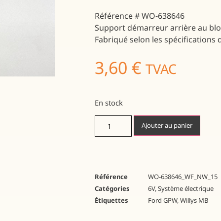
Référence # WO-638646
Support démarreur arrière au blo
Fabriqué selon les spécifications d
3,60
€
TVAC
En stock
Ajouter au panier
Référence
WO-638646_WF_NW_15
Catégories
6V
,
Système électrique
Étiquettes
Ford GPW
,
Willys MB