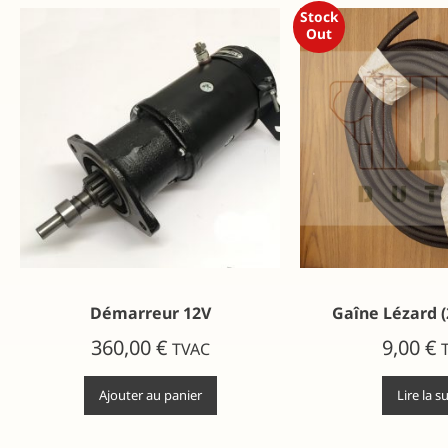
Stock
Out
Démarreur 12V
Gaîne Lézard (2
360,00
€
9,00
€
TVAC
Ajouter au panier
Lire la s