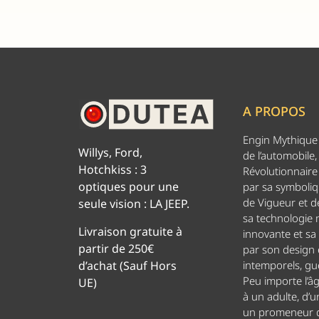
A PROPOS
Engin Mythique d
Willys, Ford,
de l’automobile,
Hotchkiss : 3
Révolutionnaire 
optiques pour une
par sa symboliq
de Vigueur et de
seule vision : LA JEEP.
sa technologie
Livraison gratuite à
innovante et sa
partir de 250€
par son design
d’achat (Sauf Hors
intemporels, g
Peu importe l’â
UE)
à un adulte, d’u
un promeneur d