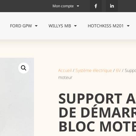
Mon compte
FORD GPW
WILLYS MB
HOTCHKISS M201
Accueil
/
Système électrique
/
6V
/ Suppo
moteur
SUPPORT A
DE DÉMAR
BLOC MOT