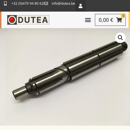
+32 (0)470 94 80 62
info@dutea.be
0
0,00
€