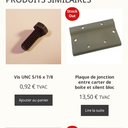
Stock
Out
Vis UNC 5/16 x 7/8
Plaque de jonction
entre carter de
0,92
€
TVAC
boite et silent bloc
13,50
€
TVAC
Ajouter au panier
Lire la suite