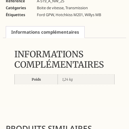
Référence
A-519_A_NW_25
Catégories
Boite de vitesse
,
Transmission
Étiquettes
Ford GPW
,
Hotchkiss M201
,
Willys MB
Informations complémentaires
INFORMATIONS
COMPLÉMENTAIRES
Poids
1,24 kg
PRODUITS SIMILAIRES