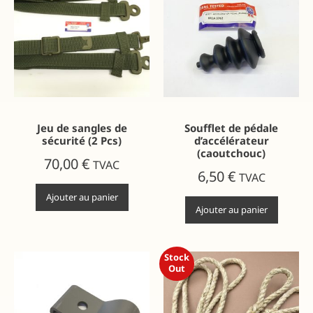
Jeu de sangles de
Soufflet de pédale
sécurité (2 Pcs)
d’accélérateur
(caoutchouc)
70,00
€
TVAC
6,50
€
TVAC
Ajouter au panier
Ajouter au panier
Stock
Out