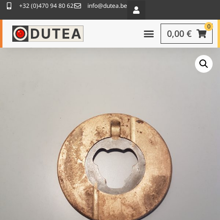
+32 (0)470 94 80 62
info@dutea.be
0
0,00
€