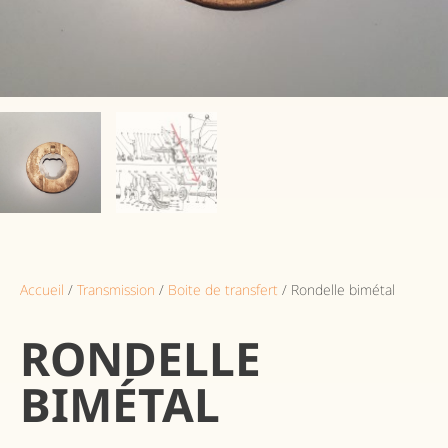
Accueil
/
Transmission
/
Boite de transfert
/ Rondelle bimétal
RONDELLE
BIMÉTAL