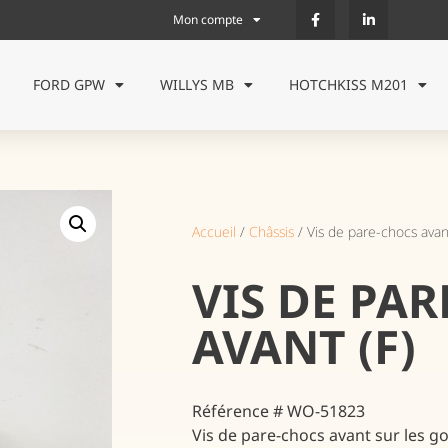
Mon compte
FORD GPW
WILLYS MB
HOTCHKISS M201
Accueil
/
Châssis
/ Vis de pare-chocs avan
VIS DE PA
AVANT (F)
Référence # WO-51823
Vis de pare-chocs avant sur les 