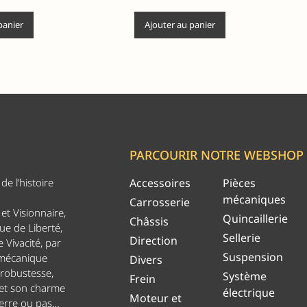
panier
Ajouter au panier
PARCOURIR NOTRE WEBSHOP
e l’histoire
Accessoires
Pièces
mécaniques
Carrosserie
et Visionnaire,
Quincaillerie
Châssis
ue de Liberté,
Sellerie
Direction
 Vivacité, par
Suspension
 mécanique
Divers
 robustesse,
Système
Frein
 et son charme
électrique
Moteur et
uerre ou pas…