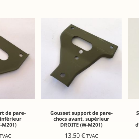
t de pare-
Gousset support de pare-
S
inférieur
chocs avant, supérieur
-M201)
DROITE (W-M201)
d
13,50
€
TVAC
TVAC