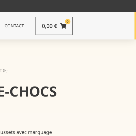
0
0,00
€
CONTACT
t (F)
RE-CHOCS
goussets avec marquage