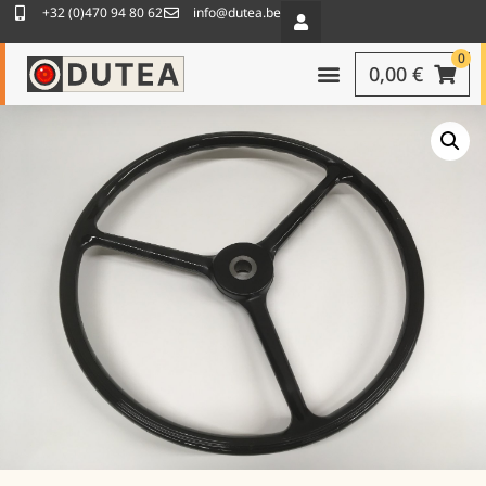
+32 (0)470 94 80 62
info@dutea.be
0
0,00
€