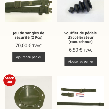
Jeu de sangles de
Soufflet de pédale
sécurité (2 Pcs)
d’accélérateur
(caoutchouc)
70,00
€
TVAC
6,50
€
TVAC
Ajouter au panier
Ajouter au panier
Stock
Out