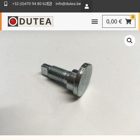
+32 (0)470 94 80 62
info@dutea.be
0
0,00
€