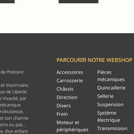
PARCOURIR NOTRE WEBSHOP
e l’histoire
Accessoires
Pièces
mécaniques
Carrosserie
et Visionnaire,
Quincaillerie
Châssis
ue de Liberté,
Sellerie
Direction
 Vivacité, par
Suspension
 mécanique
Divers
 robustesse,
Système
Frein
 et son charme
électrique
Moteur et
uerre ou pas…
Transmission
périphériques
ge, d’un enfant