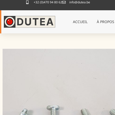
+32 (0)470 94 80 62
info@dutea.be
ACCUEIL
À PROPOS