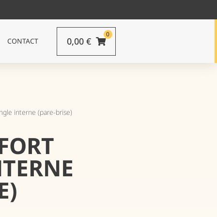
0
0,00
€
CONTACT
ngle interne (pare-brise)
NFORT
NTERNE
E)