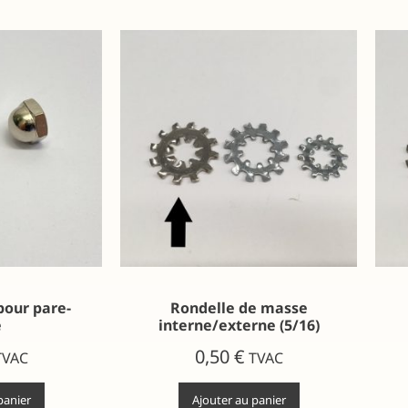
pour pare-
Rondelle de masse
e
interne/externe (5/16)
0,50
€
TVAC
TVAC
panier
Ajouter au panier