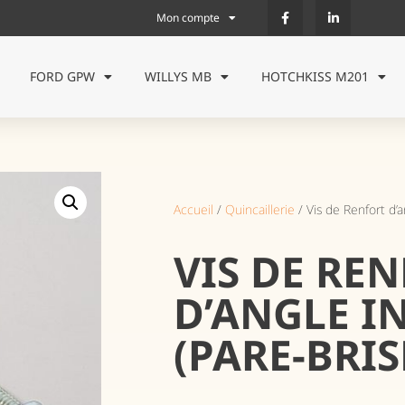
Mon compte
FORD GPW
WILLYS MB
HOTCHKISS M201
Accueil
/
Quincaillerie
/ Vis de Renfort d’a
VIS DE RE
D’ANGLE I
(PARE-BRIS