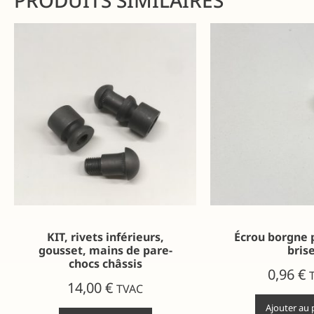
PRODUITS SIMILAIRES
KIT, rivets inférieurs,
Écrou borgne 
gousset, mains de pare-
bris
chocs châssis
0,96
€
14,00
€
TVAC
Ajouter au 