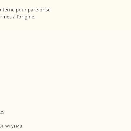
 interne pour pare-brise
ormes à l’origine.
25
01
,
Willys MB