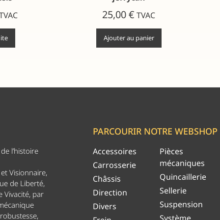
25,00
€
TVAC
TVAC
uite
Ajouter au panier
PARCOURIR NOTRE WEBSHOP
e l’histoire
Accessoires
Pièces
mécaniques
Carrosserie
et Visionnaire,
Quincaillerie
Châssis
ue de Liberté,
Sellerie
Direction
 Vivacité, par
Suspension
 mécanique
Divers
 robustesse,
Système