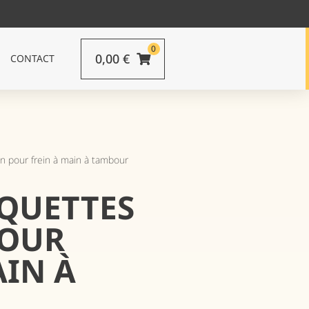
0
0,00
€
CONTACT
in pour frein à main à tambour
AQUETTES
POUR
AIN À