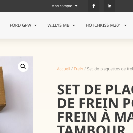
Mon compte
FORD GPW
WILLYS MB
HOTCHKISS M201
Accueil
/
Frein
/ Set de plaquettes de fre
SET DE PL
DE FREIN 
FREIN À M
TAMBOUR