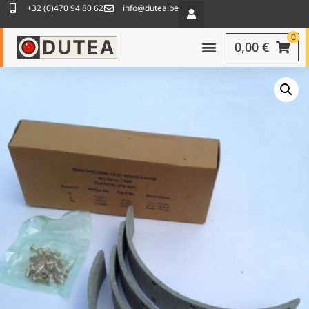
+32 (0)470 94 80 62
info@dutea.be
0
0,00
€