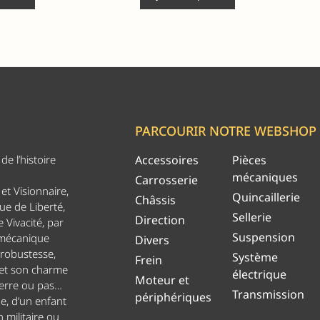
PARCOURIR NOTRE WEBSHOP
e l’histoire
Accessoires
Pièces
mécaniques
Carrosserie
et Visionnaire,
Quincaillerie
Châssis
ue de Liberté,
Sellerie
Direction
 Vivacité, par
Suspension
 mécanique
Divers
 robustesse,
Système
Frein
 et son charme
électrique
Moteur et
uerre ou pas…
Transmission
périphériques
ge, d’un enfant
n militaire ou