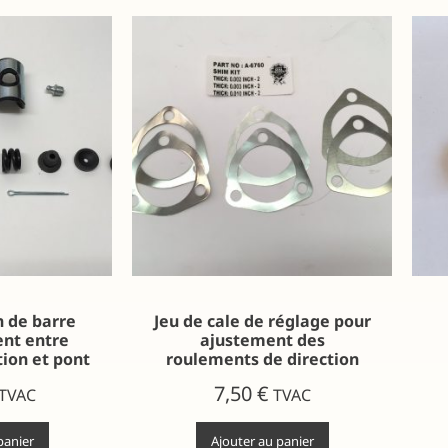
n de barre
Jeu de cale de réglage pour
nt entre
ajustement des
tion et pont
roulements de direction
7,50
€
TVAC
TVAC
panier
Ajouter au panier