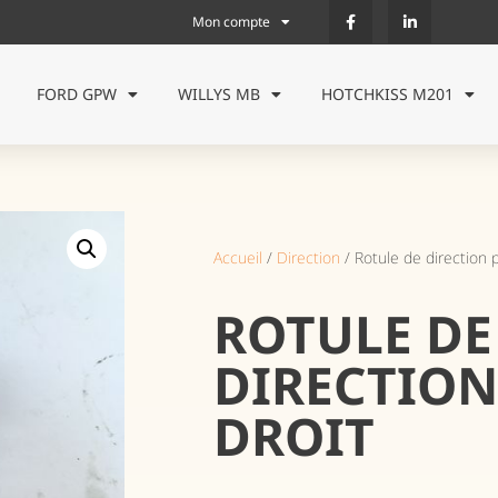
Mon compte
FORD GPW
WILLYS MB
HOTCHKISS M201
Accueil
/
Direction
/ Rotule de direction p
ROTULE DE
DIRECTION
DROIT