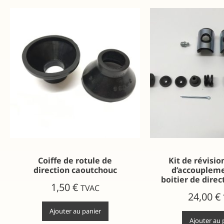
Coiffe de rotule de
Kit de révisio
direction caoutchouc
d’accoupleme
boitier de direc
1,50
€
TVAC
24,00
€
Ajouter au panier
Ajouter au 