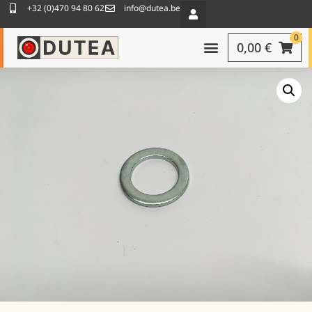
+32 (0)470 94 80 62
info@dutea.be
0
0,00
€