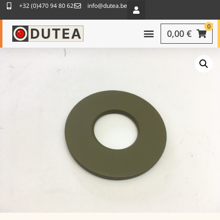
+32 (0)470 94 80 62
info@dutea.be
0
0,00
€