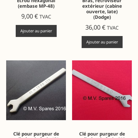
Ecrou hexagonal
Bras, rétroviseur
(embase MP-48)
extérieur (cabine
ouverte, late)
9,00
€
TVAC
(Dodge)
36,00
€
TVAC
Ajouter au panier
Ajouter au panier
Clé pour purgeur de
Clé pour purgeur de