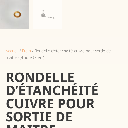
Accueil
/
Frein
/ Rondelle d’étanchéité cuivre pour sortie de
maitre cylindre (Frein)
RONDELLE
D’ÉTANCHÉITÉ
CUIVRE POUR
SORTIE DE