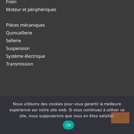
Frein
Moteur et périphériques
Pièces mécaniques
Quincaillerie
Sellerie
Suspension
Système électrique
Transmission
Nous utilisons des cookies pour vous garantir la meilleure
© DUTEA 2026 |
Politique de confidentialité
|
CGV
|
Politique
expérience sur notre site web. Si vous continuez à utiliser ce
de retour
| TVA : BE0794 182 946
site, nous supposerons que vous en êtes satisfait.
Réalisé avec ❤ par
OK