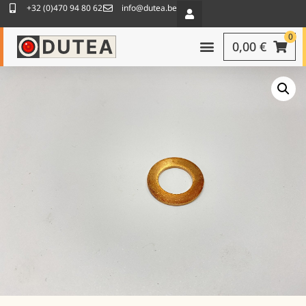
+32 (0)470 94 80 62
info@dutea.be
0
0,00
€