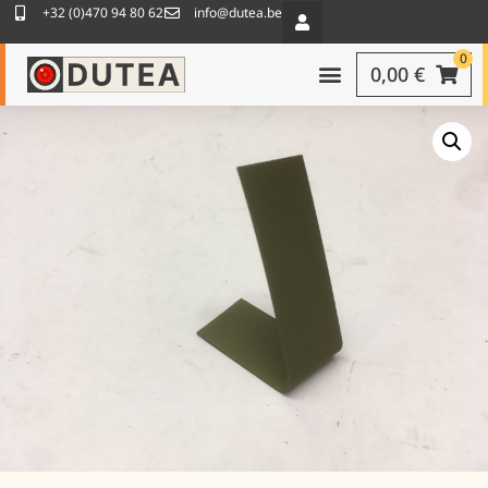
+32 (0)470 94 80 62
info@dutea.be
0
0,00
€