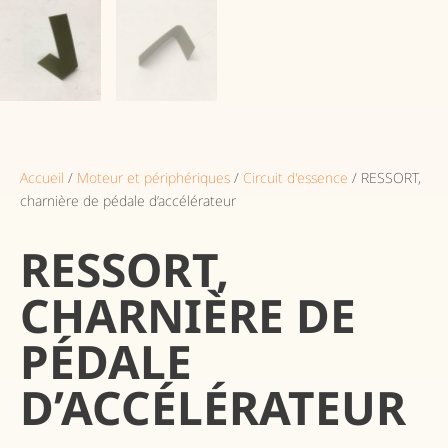
Accueil
/
Moteur et périphériques
/
Circuit d'essence
/ RESSORT,
charnière de pédale d’accélérateur
RESSORT,
CHARNIÈRE DE
PÉDALE
D’ACCÉLÉRATEUR