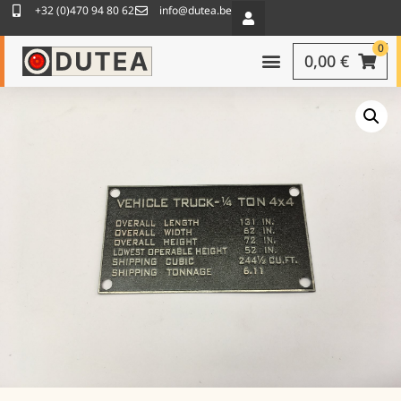
+32 (0)470 94 80 62
info@dutea.be
0
0,00
€