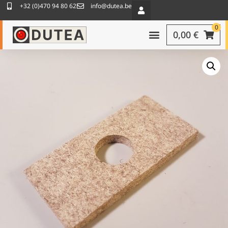
+32 (0)470 94 80 62
info@dutea.be
0
0,00
€