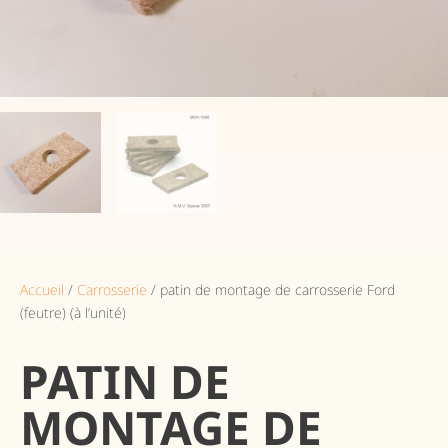
Accueil
/
Carrosserie
/ patin de montage de carrosserie Ford
(feutre) (à l’unité)
PATIN DE
MONTAGE DE